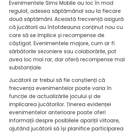
Evenimentele Sims Mobile au loc în mod
regulat, adesea săptămânal sau la fiecare
două săptămâni. Această frecvență asigură
că jucătorii au întotdeauna conținut nou cu
care să se implice și recompense de
câștigat. Evenimentele majore, cum ar fi
sărbătorile sezoniere sau colaborările, pot
avea loc mai rar, dar oferă recompense mai
substanțiale.
Jucătorii ar trebui să fie conștienți că
frecvența evenimentelor poate varia în
funcție de actualizările jocului și de
implicarea jucătorilor. Ținerea evidenței
evenimentelor anterioare poate oferi
informații despre posibilele apariții viitoare,
ajutând jucătorii să își planifice participarea