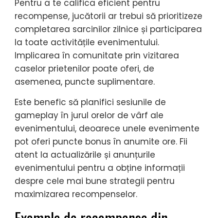
Pentru a te califica eficient pentru
recompense, jucătorii ar trebui să prioritizeze
completarea sarcinilor zilnice și participarea
la toate activitățile evenimentului.
Implicarea în comunitate prin vizitarea
caselor prietenilor poate oferi, de
asemenea, puncte suplimentare.
Este benefic să planifici sesiunile de
gameplay în jurul orelor de vârf ale
evenimentului, deoarece unele evenimente
pot oferi puncte bonus în anumite ore. Fii
atent la actualizările și anunțurile
evenimentului pentru a obține informații
despre cele mai bune strategii pentru
maximizarea recompenselor.
Exemple de recompense din