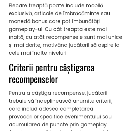
Fiecare treaptă poate include mobilă
exclusivă, articole de îmbrăcăminte sau
monedă bonus care pot îmbunătăți
gameplay-ul. Cu cât treapta este mai
înaltă, cu atât recompensele sunt mai unice
și mai dorite, motivând jucătorii să aspire la
cele mai înalte niveluri.
Criterii pentru câștigarea
recompenselor
Pentru a câștiga recompense, jucătorii
trebuie să îndeplinească anumite criterii,
care includ adesea completarea
provocărilor specifice evenimentului sau
acumularea de puncte prin gameplay.