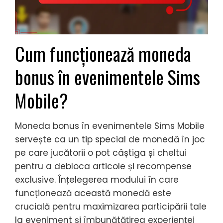
Cum funcționează moneda
bonus în evenimentele Sims
Mobile?
Moneda bonus în evenimentele Sims Mobile
servește ca un tip special de monedă în joc
pe care jucătorii o pot câștiga și cheltui
pentru a debloca articole și recompense
exclusive. Înțelegerea modului în care
funcționează această monedă este
crucială pentru maximizarea participării tale
la eveniment și îmbunătățirea experienței