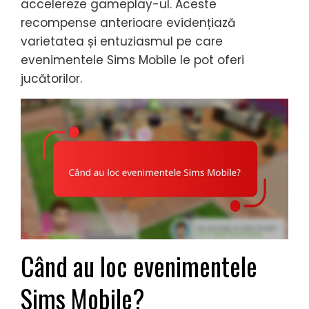
accelereze gameplay-ul. Aceste
recompense anterioare evidențiază
varietatea și entuziasmul pe care
evenimentele Sims Mobile le pot oferi
jucătorilor.
Când au loc evenimentele
Sims Mobile?