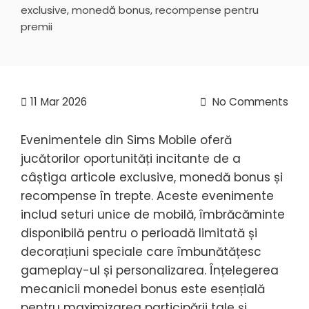
exclusive, monedă bonus, recompense pentru
premii
11
Mar 2026
No Comments
Evenimentele din Sims Mobile oferă
jucătorilor oportunități incitante de a
câștiga articole exclusive, monedă bonus și
recompense în trepte. Aceste evenimente
includ seturi unice de mobilă, îmbrăcăminte
disponibilă pentru o perioadă limitată și
decorațiuni speciale care îmbunătățesc
gameplay-ul și personalizarea. Înțelegerea
mecanicii monedei bonus este esențială
pentru maximizarea participării tale și