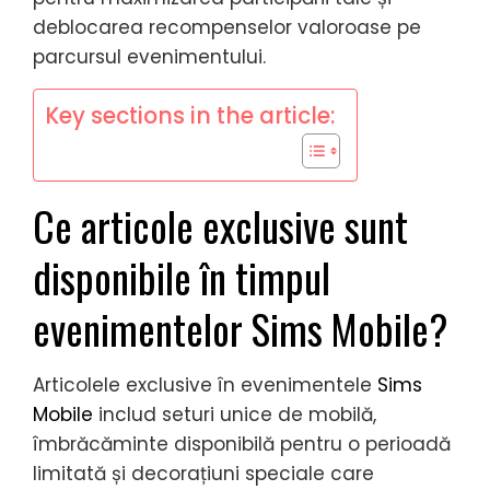
deblocarea recompenselor valoroase pe
parcursul evenimentului.
Key sections in the article:
Ce articole exclusive sunt
disponibile în timpul
evenimentelor Sims Mobile?
Articolele exclusive în evenimentele
Sims
Mobile
includ seturi unice de mobilă,
îmbrăcăminte disponibilă pentru o perioadă
limitată și decorațiuni speciale care