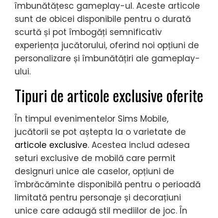
îmbunătățesc gameplay-ul. Aceste articole
sunt de obicei disponibile pentru o durată
scurtă și pot îmbogăți semnificativ
experiența jucătorului, oferind noi opțiuni de
personalizare și îmbunătățiri ale gameplay-
ului.
Tipuri de articole exclusive oferite
În timpul evenimentelor Sims Mobile,
jucătorii se pot aștepta la o varietate de
articole exclusive
. Acestea includ adesea
seturi exclusive de mobilă care permit
designuri unice ale caselor, opțiuni de
îmbrăcăminte disponibilă pentru o perioadă
limitată pentru personaje și decorațiuni
unice care adaugă stil mediilor de joc. În