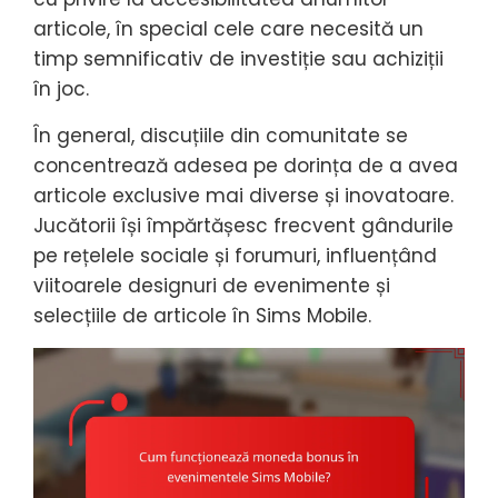
articole, în special cele care necesită un
timp semnificativ de investiție sau achiziții
în joc.
În general, discuțiile din comunitate se
concentrează adesea pe dorința de a avea
articole exclusive mai diverse și inovatoare.
Jucătorii își împărtășesc frecvent gândurile
pe rețelele sociale și forumuri, influențând
viitoarele designuri de evenimente și
selecțiile de articole în Sims Mobile.