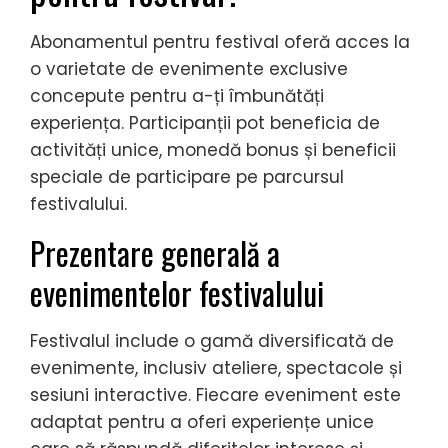
Abonamentul pentru festival oferă acces la
o varietate de evenimente exclusive
concepute pentru a-ți îmbunătăți
experiența. Participanții pot beneficia de
activități unice, monedă bonus și beneficii
speciale de participare pe parcursul
festivalului.
Prezentare generală a
evenimentelor festivalului
Festivalul include o gamă diversificată de
evenimente, inclusiv ateliere, spectacole și
sesiuni interactive. Fiecare eveniment este
adaptat pentru a oferi experiențe unice