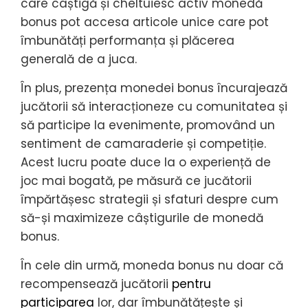
care câștigă și cheltuiesc activ monedă
bonus pot accesa articole unice care pot
îmbunătăți performanța și plăcerea
generală de a juca.
În plus, prezența monedei bonus încurajează
jucătorii să interacționeze cu comunitatea și
să participe la evenimente, promovând un
sentiment de camaraderie și competiție.
Acest lucru poate duce la o experiență de
joc mai bogată, pe măsură ce jucătorii
împărtășesc strategii și sfaturi despre cum
să-și maximizeze câștigurile de monedă
bonus.
În cele din urmă, moneda bonus nu doar că
recompensează jucătorii
pentru
participarea
lor, dar îmbunătățește și