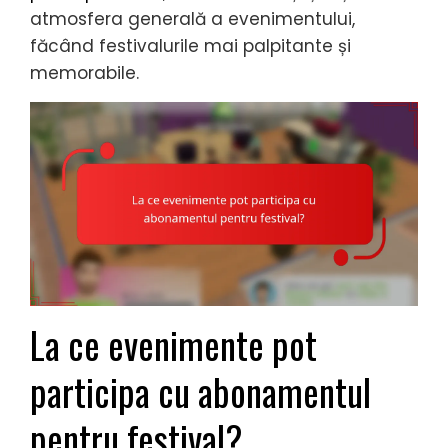
atmosfera generală a evenimentului,
făcând festivalurile mai palpitante și
memorabile.
La ce evenimente pot
participa cu abonamentul
pentru festival?