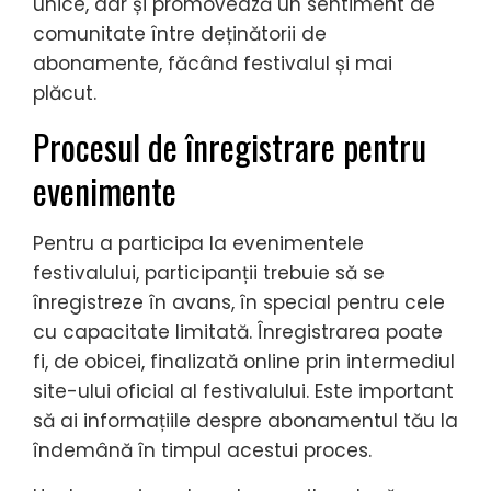
unice, dar și promovează un sentiment de
comunitate între deținătorii de
abonamente, făcând festivalul și mai
plăcut.
Procesul de înregistrare pentru
evenimente
Pentru a participa la evenimentele
festivalului, participanții trebuie să se
înregistreze în avans, în special pentru cele
cu capacitate limitată. Înregistrarea poate
fi, de obicei, finalizată online prin intermediul
site-ului oficial al festivalului. Este important
să ai informațiile despre abonamentul tău la
îndemână în timpul acestui proces.