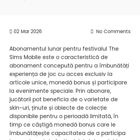
02
Mar 2026
No Comments
Abonamentul lunar pentru festivalul The
Sims Mobile este o caracteristică de
abonament concepută pentru a îmbunătăți
experiența de joc cu acces exclusiv la
articole unice, monedă bonus și participare
la evenimente speciale. Prin abonare,
jucătorii pot beneficia de o varietate de
skin-uri, ținute și obiecte de colecție
disponibile pentru o perioadă limitată, în
timp ce câștigă monedă bonus care le
îmbunătățește capacitatea de a participa