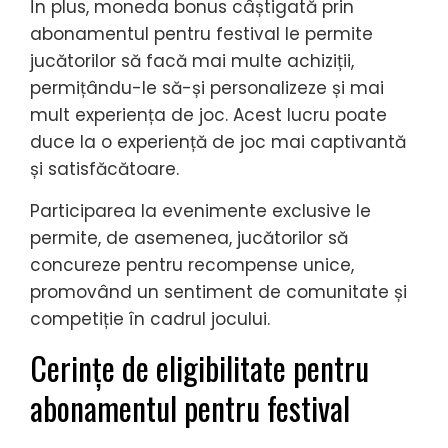
În plus, moneda bonus câștigată prin
abonamentul pentru festival le permite
jucătorilor să facă mai multe achiziții,
permițându-le să-și personalizeze și mai
mult experiența de joc. Acest lucru poate
duce la o experiență de joc mai captivantă
și satisfăcătoare.
Participarea la evenimente exclusive le
permite, de asemenea, jucătorilor să
concureze pentru recompense unice,
promovând un sentiment de comunitate și
competiție în cadrul jocului.
Cerințe de eligibilitate pentru
abonamentul pentru festival