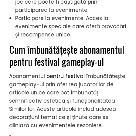
joc care poate fi câștigată prin
participarea la evenimente.
Participare la evenimente: Acces la
evenimente speciale care oferă provocări
și recompense unice.
Cum îmbunătățește abonamentul
pentru festival gameplay-ul
Abonamentul
pentru festival
îmbunătățește
gameplay-ul prin oferirea jucătorilor de
articole unice care pot îmbunătăți
semnificativ estetica și funcționalitatea
Similor lor. Aceste articole includ adesea
decorațiuni tematice și ținute care se
aliniază cu evenimentele sezoniere.