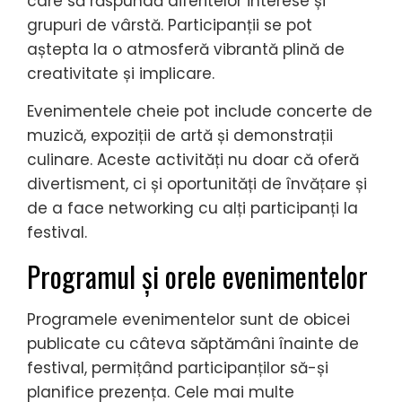
care să răspundă diferitelor interese și
grupuri de vârstă. Participanții se pot
aștepta la o atmosferă vibrantă plină de
creativitate și implicare.
Evenimentele cheie pot include concerte de
muzică, expoziții de artă și demonstrații
culinare. Aceste activități nu doar că oferă
divertisment, ci și oportunități de învățare și
de a face networking cu alți participanți la
festival.
Programul și orele evenimentelor
Programele evenimentelor sunt de obicei
publicate cu câteva săptămâni înainte de
festival, permițând participanților să-și
planifice prezența. Cele mai multe