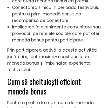
care oferă monedă bonus ca premii.
Conectarea zilnică în perioada festivalului
pentru a primi monedă bonus ca
recompensă de conectare.
Implicarea în evenimente comunitare sau
provocări pe rețelele sociale care pot oferi
monedă bonus pentru participare.
Prin participarea activă la aceste activități,
jucătorii își pot maximiza câștigurile de
monedă bonus și îmbunătăți experiența
festivalului.
Cum să cheltuiești eficient
moneda bonus
Pentru a profita la maximum de moneda