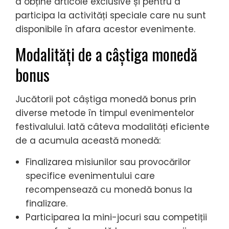
a obține articole exclusive și pentru a
participa la activități speciale care nu sunt
disponibile în afara acestor evenimente.
Modalități de a câștiga monedă
bonus
Jucătorii pot câștiga monedă bonus prin
diverse metode în timpul evenimentelor
festivalului. Iată câteva modalități eficiente
de a acumula această monedă:
Finalizarea misiunilor sau provocărilor
specifice evenimentului care
recompensează cu monedă bonus la
finalizare.
Participarea la mini-jocuri sau competiții