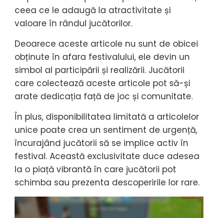
ceea ce le adaugă la atractivitate și
valoare în rândul jucătorilor.
Deoarece aceste articole nu sunt de obicei
obținute în afara festivalului, ele devin un
simbol al participării și realizării. Jucătorii
care colectează aceste articole pot să-și
arate dedicația față de joc și comunitate.
În plus, disponibilitatea limitată a articolelor
unice poate crea un sentiment de urgență,
încurajând jucătorii să se implice activ în
festival. Această exclusivitate duce adesea
la o piață vibrantă în care jucătorii pot
schimba sau prezenta descoperirile lor rare.