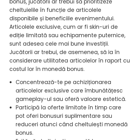
bonus, jucătorii ar trebui să prioritizeze
cheltuielile în funcție de articolele
disponibile și beneficiile evenimentului.
Articolele exclusive, cum ar fi skin-uri de
ediție limitată sau echipamente puternice,
sunt adesea cele mai bune investiții.
Jucătorii ar trebui, de asemenea, să ia în
considerare utilitatea articolelor în raport cu
costul lor în monedă bonus.
Concentrează-te pe achiziționarea
articolelor exclusive care îmbunătățesc
gameplay-ul sau oferă valoare estetică.
Participă la oferte limitate în timp care
pot oferi bonusuri suplimentare sau
reduceri atunci când cheltuiești monedă
bonus.