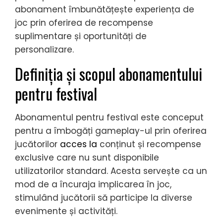
abonament îmbunătățește experiența de
joc prin oferirea de recompense
suplimentare și oportunități de
personalizare.
Definiția și scopul abonamentului
pentru festival
Abonamentul pentru festival este conceput
pentru a îmbogăți gameplay-ul prin oferirea
jucătorilor
acces la
conținut și recompense
exclusive care nu sunt disponibile
utilizatorilor standard. Acesta servește ca un
mod de a încuraja implicarea în joc,
stimulând jucătorii să participe la diverse
evenimente și activități.