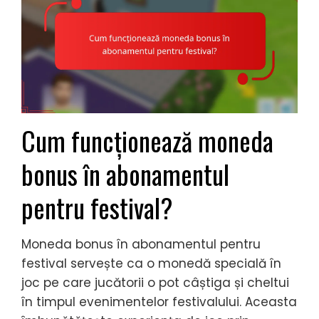
Cum funcționează moneda
bonus în abonamentul
pentru festival?
Moneda bonus în abonamentul pentru
festival servește ca o monedă specială în
joc pe care jucătorii o pot câștiga și cheltui
în timpul evenimentelor festivalului. Aceasta